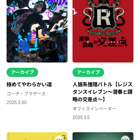
アーカイブ
アーカイブ
極めてやわらかい道
人狼系推理バトル【レジス
タンスイレブン～潜春と謀
ゴーチ・ブラザーズ
略の交差点～】
2025.3.30
オフィスインベーダー
2025.3.5
お知らせ