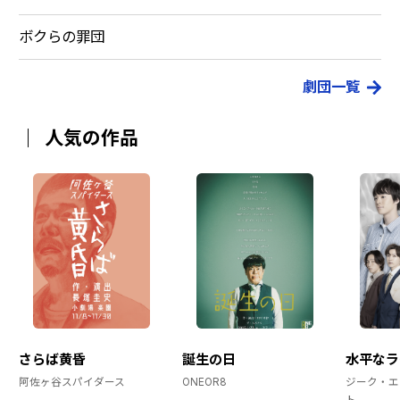
ボクらの罪団
劇団一覧
人気の作品
さらば黄昏
誕生の日
水平なラ
阿佐ヶ谷スパイダース
ONEOR8
ジーク・エ