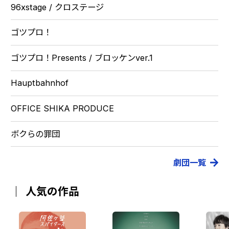
96xstage / クロステージ
お知らせ
ゴツプロ！
配信作品
ゴツプロ！Presents / ブロッケンver.1
楽しみ方
Hauptbahnhof
ポイント購入
OFFICE SHIKA PRODUCE
ボクらの罪団
利用ガイド
劇団一覧
運営会社
お問い合わせ
人気の作品