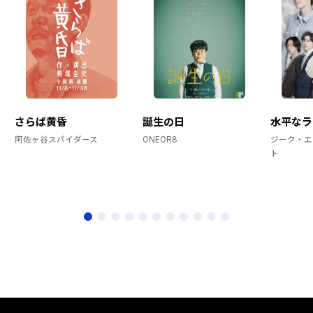
さらば黄昏
誕生の日
水平なラ
阿佐ヶ谷スパイダース
ONEOR8
ジーク・エ
ト